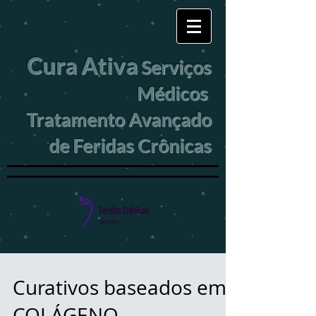
Cura Ativa
Serviços
Médicos
Tratamento Avançado
de Feridas Crônicas
Curativos baseados em
COLÁGENO