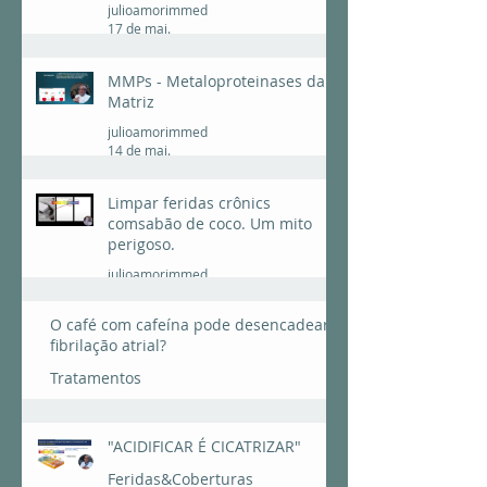
julioamorimmed
17 de mai.
MMPs - Metaloproteinases da
Matriz
julioamorimmed
14 de mai.
Limpar feridas crônics
comsabão de coco. Um mito
perigoso.
julioamorimmed
25 de fev.
O café com cafeína pode desencadear
fibrilação atrial?
Tratamentos
julioamorimmed
24 de fev.
"ACIDIFICAR É CICATRIZAR"
Feridas&Coberturas