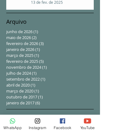
13 de fev. de 2025
Arquivo
junho de 2026
(1)
1 post
maio de 2026
(2)
2 posts
fevereiro de 2026
(3)
3 posts
janeiro de 2026
(1)
1 post
março de 2025
(1)
1 post
fevereiro de 2025
(5)
5 posts
novembro de 2024
(1)
1 post
julho de 2024
(1)
1 post
setembro de 2022
(1)
1 post
abril de 2020
(1)
1 post
março de 2020
(1)
1 post
outubro de 2017
(1)
1 post
janeiro de 2017
(6)
6 posts
Procurar por tags
Calmoseptine
Matorell
UNNA
adaptic
WhatsApp
Instagram
Facebook
YouTube
alginato
amputação
aterosclerose
carboximetilcelulose
cicatrização