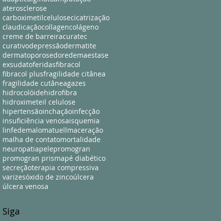
aterosclerose
carboximetilcelulose
cicatrização
claudicação
collagen
colágeno
creme de barreira
curatec
curativo
depressão
dermatite
dermatoporose
dor
edema
estase
exsudato
feridas
fibracol
fibracol plus
fragilidade citânea
fragilidade cutânea
gazes
hidrocolóide
hidrofibra
hidroximeteil celulose
hipertensão
inchação
infecção
insuficiência venosa
isquemia
linfedema
lomatuell
maceração
malha de contato
mortalidade
neuropatia
pele
promogran
promogran prisma
pé diabético
secreção
terapia compressiva
varizes
óxido de zinco
úlcera
úlcera venosa
Siga