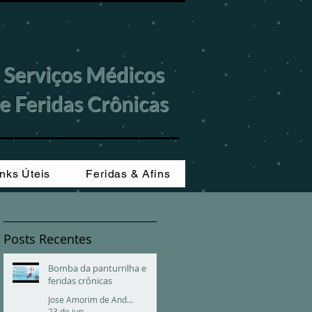
Serviços Médicos
 Feridas Crônicas
inks Úteis
Feridas & Afins
Posts Recentes
Bomba da panturrilha e
feridas crônicas
Jose Amorim de Andrade
23 de jun.