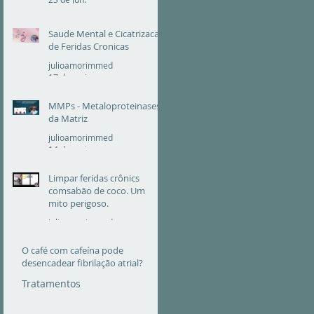
Saude Mental e Cicatrizacao
de Feridas Cronicas
julioamorimmed
17 de mai.
MMPs - Metaloproteinases
da Matriz
julioamorimmed
14 de mai.
Limpar feridas crônics
comsabão de coco. Um
mito perigoso.
julioamorimmed
25 de fev.
O café com cafeína pode
desencadear fibrilação atrial?
Tratamentos
julioamorimmed