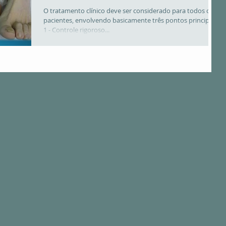
O TRATAMENTO?
O tratamento clínico deve ser considerado para todos os
pacientes, envolvendo basicamente três pontos principais:
1 - Controle rigoroso...