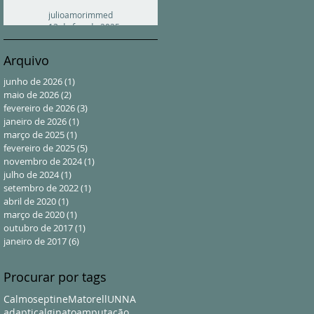
julioamorimmed
13 de fev. de 2025
Arquivo
junho de 2026
(1)
1 post
maio de 2026
(2)
2 posts
fevereiro de 2026
(3)
3 posts
janeiro de 2026
(1)
1 post
março de 2025
(1)
1 post
fevereiro de 2025
(5)
5 posts
novembro de 2024
(1)
1 post
julho de 2024
(1)
1 post
setembro de 2022
(1)
1 post
abril de 2020
(1)
1 post
março de 2020
(1)
1 post
outubro de 2017
(1)
1 post
janeiro de 2017
(6)
6 posts
Procurar por tags
Calmoseptine
Matorell
UNNA
adaptic
alginato
amputação