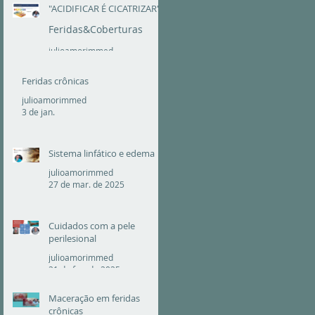
24 de fev.
"ACIDIFICAR É CICATRIZAR"
Feridas&Coberturas
julioamorimmed
23 de fev.
Feridas crônicas
julioamorimmed
3 de jan.
Sistema linfático e edema
julioamorimmed
27 de mar. de 2025
Cuidados com a pele
perilesional
julioamorimmed
21 de fev. de 2025
Maceração em feridas
crônicas