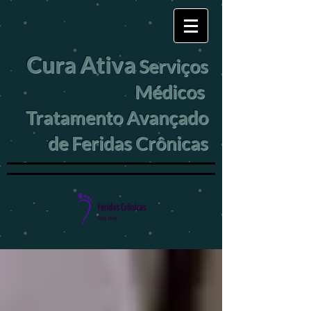
Cura Ativa
Serviços
Médicos
Tratamento Avançado
de Feridas Crônicas