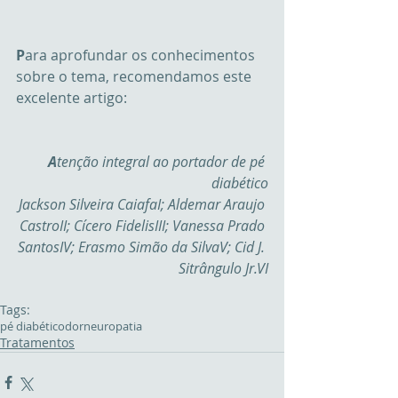
P
ara aprofundar os conhecimentos 
sobre o tema, recomendamos este 
excelente artigo:
A
tenção integral ao portador de pé 
diabético
Jackson Silveira CaiafaI; Aldemar Araujo 
CastroII; Cícero FidelisIII; Vanessa Prado 
SantosIV; Erasmo Simão da SilvaV; Cid J. 
Sitrângulo Jr.VI
Tags:
pé diabético
dor
neuropatia
Tratamentos