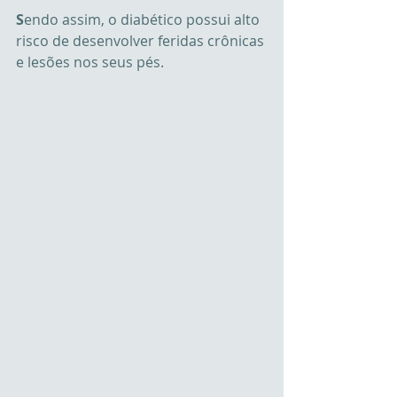
S
endo assim, o diabético possui alto 
risco de desenvolver feridas crônicas 
e lesões nos seus pés.