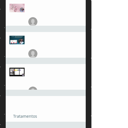
Saude Mental e Cicatrizacao de
Feridas Cronicas
julioamorimmed
17 de mai.
MMPs - Metaloproteinases da
Matriz
julioamorimmed
14 de mai.
Limpar feridas crônics
comsabão de coco. Um mito
perigoso.
julioamorimmed
25 de fev.
O café com cafeína pode desencadear
fibrilação atrial?
Tratamentos
julioamorimmed