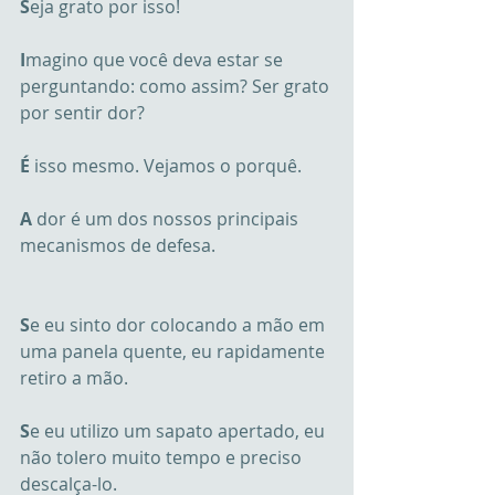
S
eja grato por isso!
I
magino que você deva estar se 
perguntando: como assim? Ser grato 
por sentir dor?
É
 isso mesmo. Vejamos o porquê.
A
 dor é um dos nossos principais 
mecanismos de defesa.
S
e eu sinto dor colocando a mão em 
uma panela quente, eu rapidamente 
retiro a mão.
S
e eu utilizo um sapato apertado, eu 
não tolero muito tempo e preciso 
descalça-lo.