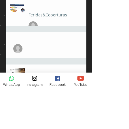
24 de fev.
"ACIDIFICAR É CICATRIZAR"
Feridas&Coberturas
julioamorimmed
23 de fev.
Feridas crônicas
julioamorimmed
3 de jan.
Sistema linfático e edema
julioamorimmed
27 de mar. de 2025
WhatsApp
Instagram
Facebook
YouTube
Cuidados com a pele
perilesional
julioamorimmed
21 de fev. de 2025