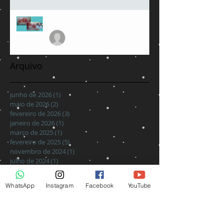
Maceração em feridas crônicas
julioamorimmed
13 de fev. de 2025
Arquivo
junho de 2026
(1)
1 post
maio de 2026
(2)
2 posts
fevereiro de 2026
(3)
3 posts
janeiro de 2026
(1)
1 post
março de 2025
(1)
1 post
fevereiro de 2025
(5)
5 posts
novembro de 2024
(1)
1 post
julho de 2024
(1)
1 post
setembro de 2022
(1)
1 post
abril de 2020
(1)
1 post
WhatsApp
Instagram
Facebook
YouTube
março de 2020
(1)
1 post
outubro de 2017
(1)
1 post
janeiro de 2017
(6)
6 posts