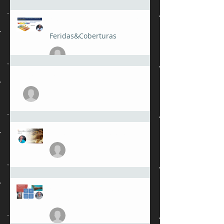
julioamorimmed
24 de fev.
"ACIDIFICAR É CICATRIZAR"
Feridas&Coberturas
julioamorimmed
23 de fev.
Feridas crônicas
julioamorimmed
3 de jan.
Sistema linfático e edema
julioamorimmed
27 de mar. de 2025
Cuidados com a pele
perilesional
julioamorimmed
21 de fev. de 2025