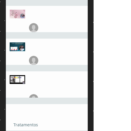
Saude Mental e Cicatrizacao de
Feridas Cronicas
julioamorimmed
17 de mai.
MMPs - Metaloproteinases da
Matriz
julioamorimmed
14 de mai.
Limpar feridas crônics
comsabão de coco. Um mito
perigoso.
julioamorimmed
25 de fev.
O café com cafeína pode desencadear
fibrilação atrial?
Tratamentos