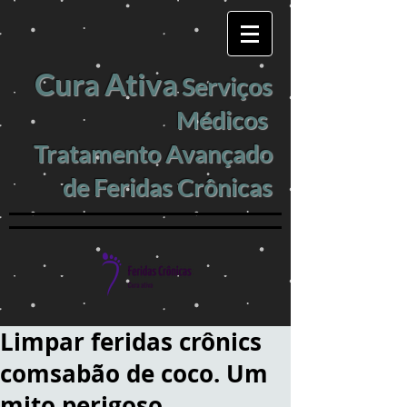
Cura Ativa
Serviços
Médicos
Tratamento Avançado
de Feridas Crônicas
Limpar feridas crônics
comsabão de coco. Um
mito perigoso.