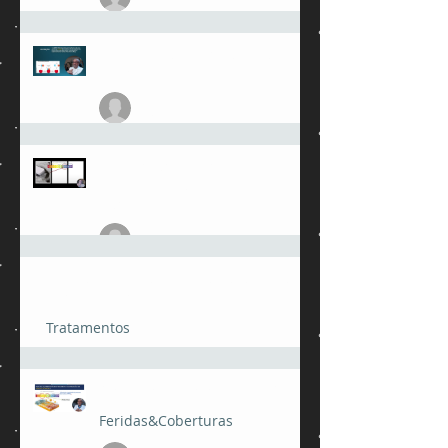
17 de mai.
MMPs - Metaloproteinases da
Matriz
julioamorimmed
14 de mai.
Limpar feridas crônics
comsabão de coco. Um mito
perigoso.
julioamorimmed
25 de fev.
O café com cafeína pode desencadear
fibrilação atrial?
Tratamentos
julioamorimmed
24 de fev.
"ACIDIFICAR É CICATRIZAR"
Feridas&Coberturas