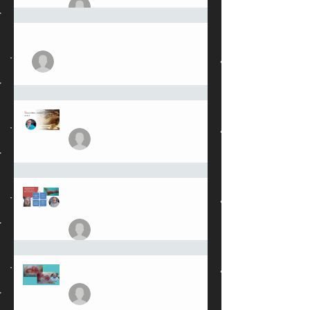
julioamorimmed
23 de fev.
Feridas crônicas
julioamorimmed
3 de jan.
Sistema linfático e edema
julioamorimmed
27 de mar. de 2025
Cuidados com a pele
perilesional
julioamorimmed
21 de fev. de 2025
Maceração em feridas crônicas
julioamorimmed
13 de fev. de 2025