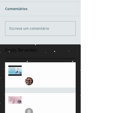
Comentários
Escreva um comentário
Posts Recentes
Bomba da panturrilha e feridas
crônicas
Jose Amorim de Andrade
23 de jun.
Saude Mental e Cicatrizacao de
Feridas Cronicas
julioamorimmed