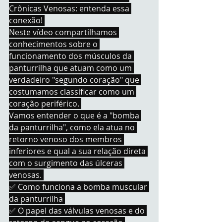
Crônicas Venosas: entenda essa 
conexão! 
Neste vídeo compartilhamos 
conhecimentos sobre o 
funcionamento dos músculos da 
panturrilha que atuam como um 
verdadeiro "segundo coração" que 
costumamos classificar como um 
coração periférico. 
Vamos entender o que é a "bomba 
da panturrilha", como ela atua no 
retorno venoso dos membros 
inferiores e qual a sua relação direta 
com o surgimento das úlceras 
venosas. 
✅ Como funciona a bomba muscular 
da panturrilha 
✅ O papel das válvulas venosas e do 