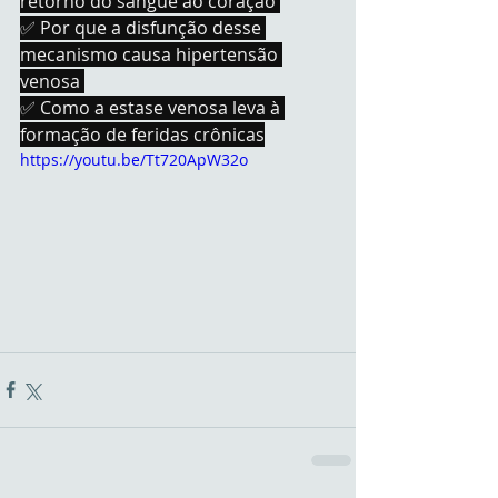
retorno do sangue ao coração 
✅ Por que a disfunção desse 
mecanismo causa hipertensão 
venosa 
✅ Como a estase venosa leva à 
formação de feridas crônicas
https://youtu.be/Tt720ApW32o