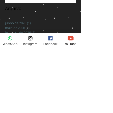
Arquivo
junho de 2026
(1)
1 post
maio de 2026
(2)
2 posts
fevereiro de 2026
(3)
3 posts
janeiro de 2026
(1)
1 post
março de 2025
(1)
1 post
WhatsApp
Instagram
Facebook
YouTube
fevereiro de 2025
(5)
5 posts
novembro de 2024
(1)
1 post
julho de 2024
(1)
1 post
setembro de 2022
(1)
1 post
abril de 2020
(1)
1 post
março de 2020
(1)
1 post
outubro de 2017
(1)
1 post
janeiro de 2017
(6)
6 posts
Procurar por tags
Calmoseptine
Matorell
UNNA
adaptic
alginato
amputação
aterosclerose
carboximetilcelulose
cicatrização